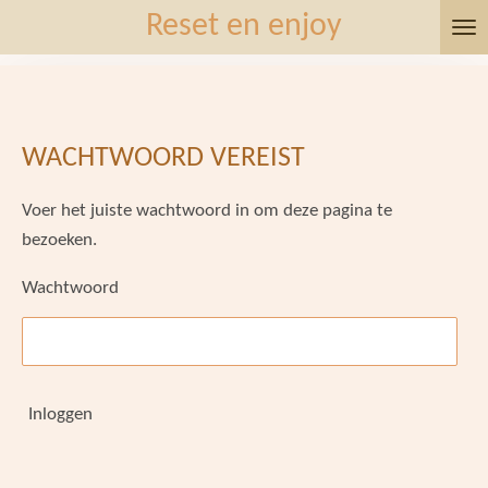
Reset en enjoy
Ga
direct
naar
de
hoofdinhoud
WACHTWOORD VEREIST
Voer het juiste wachtwoord in om deze pagina te
bezoeken.
Wachtwoord
Inloggen